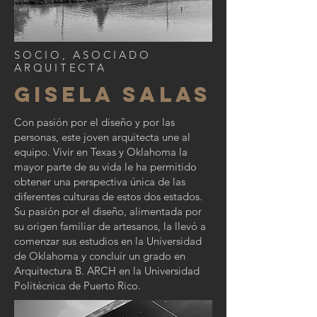
SOCIO, ASOCIADO
ARQUITECTA
gisela SAlas
Con pasión por el diseño y por las
personas, este joven arquitecta une al
equipo. Vivir en Texas y Oklahoma la
mayor parte de su vida le ha permitido
obtener una perspectiva única de las
diferentes culturas de estos dos estados.
Su pasión por el diseño, alimentada por
su origen familiar de artesanos, la llevó a
comenzar sus estudios en la Universidad
de Oklahoma y concluir un grado en
Arquitectura B. ARCH en la Universidad
Politécnica de Puerto Rico.