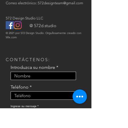
Correo electrónico:
572designteam@gmail.com
572 Design Studio LLC
@ 572d.studio
© 2021 por 572 Design Studio. Orgullosamente creado con
Wix.com
CONTÁCTENOS:
Introduzca su nombre
Teléfono
Ingrese su mensaje